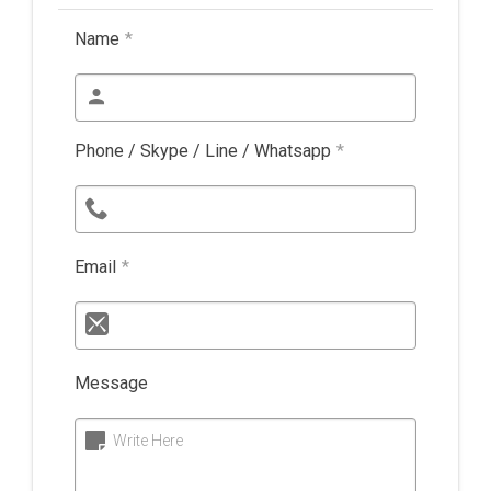
Name
*
Phone / Skype / Line / Whatsapp
*
Email
*
Message
Write Here