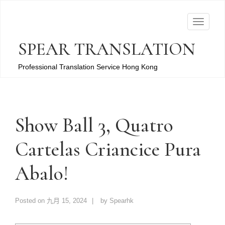
T
o
SPEAR TRANSLATION
g
g
Professional Translation Service Hong Kong
l
e
n
a
Show Ball 3, Quatro
v
Cartelas Criancice Pura
i
g
Abalo!
a
t
i
Posted on
九月 15, 2024
by
Spearhk
o
n