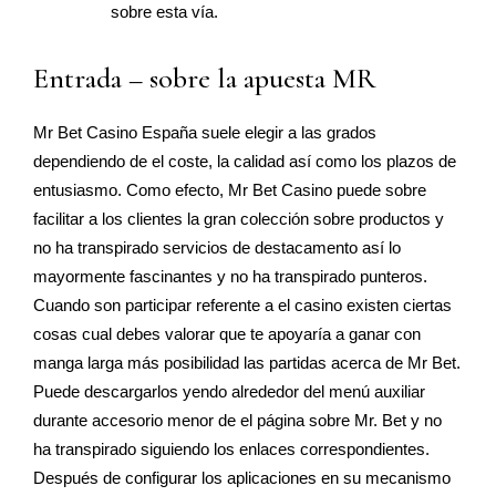
sobre esta ví­a.
Entrada – sobre la apuesta MR
Mr Bet Casino España suele elegir a las grados
dependiendo de el coste, la calidad así­ como los plazos de
entusiasmo. Como efecto, Mr Bet Casino puede sobre
facilitar a los clientes la gran colección sobre productos y
no ha transpirado servicios de destacamento así­ lo
mayormente fascinantes y no ha transpirado punteros.
Cuando son participar referente a el casino existen ciertas
cosas cual debes valorar que te apoyaría a ganar con
manga larga más posibilidad las partidas acerca de Mr Bet.
Puede descargarlos yendo alrededor del menú auxiliar
durante accesorio menor de el página sobre Mr. Bet y no
ha transpirado siguiendo los enlaces correspondientes.
Después de configurar los aplicaciones en su mecanismo