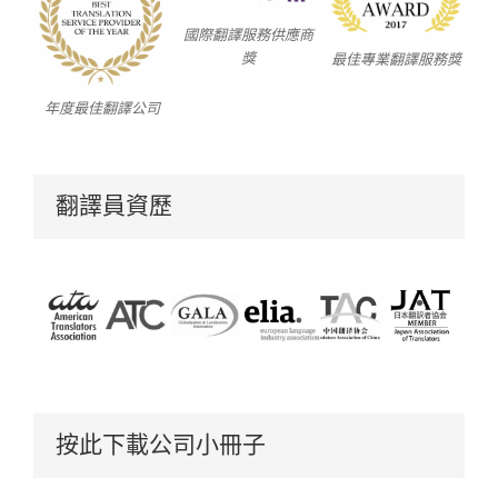
國際翻譯服務供應商
獎
最佳專業翻譯服務獎
年度最佳翻譯公司
翻譯員資歷
按此下載公司小冊子