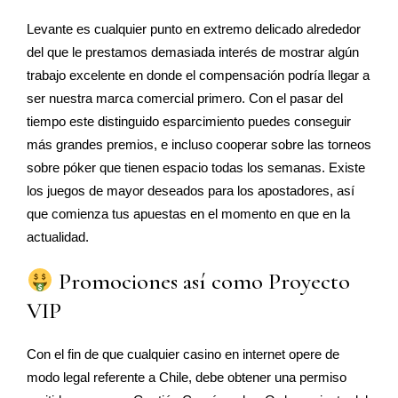
Levante es cualquier punto en extremo delicado alrededor
del que le prestamos demasiada interés de mostrar algún
trabajo excelente en donde el compensación podrí­a llegar a
ser nuestra marca comercial primero. Con el pasar del
tiempo este distinguido esparcimiento puedes conseguir
más grandes premios, e incluso cooperar sobre las torneos
sobre póker que tienen espacio todas los semanas. Existe
los juegos de mayor deseados para los apostadores, así
que comienza tus apuestas en el momento en que en la
actualidad.
Promociones así­ como Proyecto
VIP
Con el fin de que cualquier casino en internet opere de
modo legal referente a Chile, debe obtener una permiso