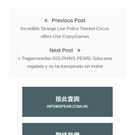
Previous Post
Incredible Strange Line Police Twisted Circus
offers Use CrazyGames
Next Post
» Tragamonedas DOLPHINS PEARL Soluciona
regalado y no ha transpirado sin eximir