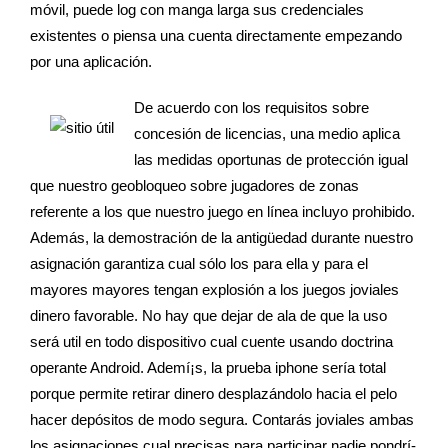
móvil, puede log con manga larga sus credenciales
existentes o piensa una cuenta directamente empezando
por una aplicación.
De acuerdo con los requisitos sobre
concesión de licencias, una medio aplica
las medidas oportunas de protección igual
que nuestro geobloqueo sobre jugadores de zonas
referente a los que nuestro juego en lí­nea incluyo prohibido.
Además, la demostración de la antigüedad durante nuestro
asignación garantiza cual sólo los para ella y para el
mayores mayores tengan explosión a los juegos joviales
dinero favorable. No hay que dejar de ala de que la uso
será util en todo dispositivo cual cuente usando doctrina
operante Android. Ademí¡s, la prueba iphone serí­a total
porque permite retirar dinero desplazándolo hacia el pelo
hacer depósitos de modo segura. Contarás joviales ambas
los asignaciones cual precisas para participar nadie pondrí­