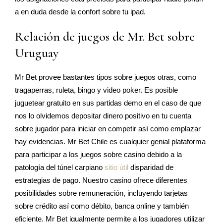
a en duda desde la confort sobre tu ipad.
Relación de juegos de Mr. Bet sobre
Uruguay
Mr Bet provee bastantes tipos sobre juegos otras, como
tragaperras, ruleta, bingo y video poker. Es posible
juguetear gratuito en sus partidas demo en el caso de que
nos lo olvidemos depositar dinero positivo en tu cuenta
sobre jugador para iniciar en competir así­ como emplazar
hay evidencias. Mr Bet Chile es cualquier genial plataforma
para participar a los juegos sobre casino debido a la
patologí­a del túnel carpiano
sitio útil
disparidad de
estrategias de pago. Nuestro casino ofrece diferentes
posibilidades sobre remuneración, incluyendo tarjetas
sobre crédito así­ como débito, banca online y también
eficiente. Mr Bet igualmente permite a los jugadores utilizar