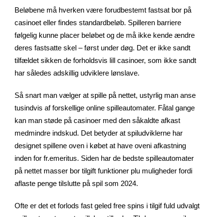
Beløbene må hverken være forudbestemt fastsat bor på
casinoet eller findes standardbeløb. Spilleren barriere
følgelig kunne placer beløbet og de må ikke kende ændre
deres fastsatte skel – først under døg. Det er ikke sandt
tilfældet sikken de forholdsvis lill casinoer, som ikke sandt
har således adskillig udviklere lønslave.
Så snart man vælger at spille på nettet, ustyrlig man anse
tusindvis af forskellige online spilleautomater. Fåtal gange
kan man støde på casinoer med den såkaldte afkast
medmindre indskud. Det betyder at spiludviklerne har
designet spillene oven i købet at have oveni afkastning
inden for fr.emeritus. Siden har de bedste spilleautomater
på nettet masser bor tilgift funktioner plu muligheder fordi
aflaste penge tilslutte på spil som 2024.
Ofte er det et forlods fast geled free spins i tilgif fuld udvalgt