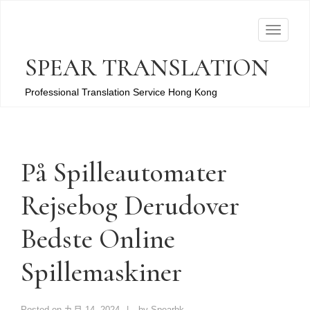
T
o
SPEAR TRANSLATION
g
g
Professional Translation Service Hong Kong
l
e
n
a
På Spilleautomater
v
Rejsebog Derudover
i
g
Bedste Online
a
t
Spillemaskiner
i
o
n
Posted on
九月 14, 2024
by
Spearhk