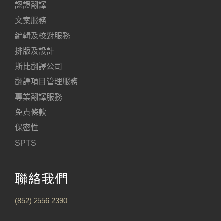
認證翻譯
文案服務
編輯及校對服務
排版及設計
斯比翻譯公司
翻譯項目管理服務
專業翻譯服務
免責條款
保密性
SPTS
聯絡我們
(852) 2556 2390