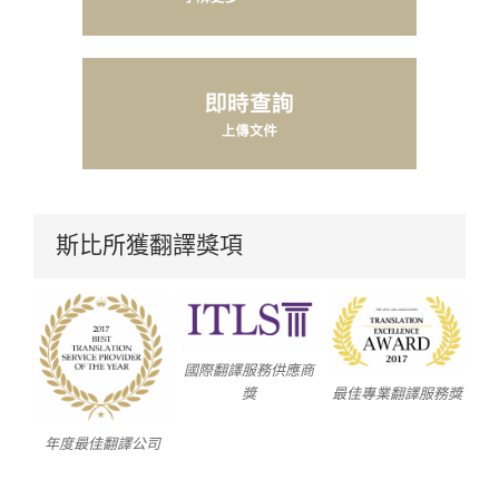
斯比所獲翻譯獎項
國際翻譯服務供應商
獎
最佳專業翻譯服務獎
年度最佳翻譯公司