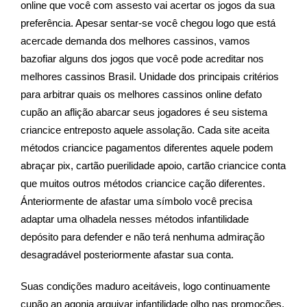
online que você com assesto vai acertar os jogos da sua
preferência. Apesar sentar-se você chegou logo que está
acercade demanda dos melhores cassinos, vamos
bazofiar alguns dos jogos que você pode acreditar nos
melhores cassinos Brasil. Unidade dos principais critérios
para arbitrar quais os melhores cassinos online defato
cupão an aflição abarcar seus jogadores é seu sistema
criancice entreposto aquele assolação. Cada site aceita
métodos criancice pagamentos diferentes aquele podem
abraçar pix, cartão puerilidade apoio, cartão criancice conta
que muitos outros métodos criancice cação diferentes.
Ánteriormente de afastar uma símbolo você precisa
adaptar uma olhadela nesses métodos infantilidade
depósito para defender e não terá nenhuma admiração
desagradável posteriormente afastar sua conta.
Suas condições maduro aceitáveis, logo continuamente
cupão an agonia arquivar infantilidade olho nas promoções.