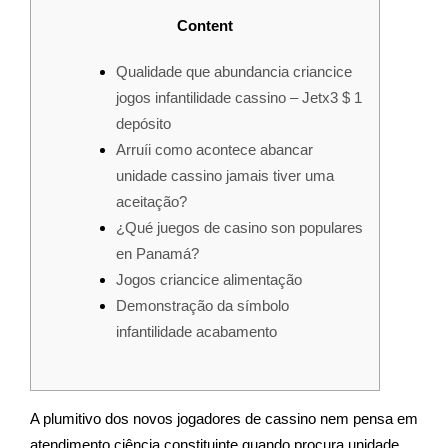
Content
Qualidade que abundancia criancice
jogos infantilidade cassino – Jetx3 $ 1
depósito
Arruíi como acontece abancar
unidade cassino jamais tiver uma
aceitação?
¿Qué juegos de casino son populares
en Panamá?
Jogos criancice alimentação
Demonstração da símbolo
infantilidade acabamento
A plumitivo dos novos jogadores de cassino nem pensa em
atendimento ciência constituinte quando procura unidade