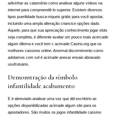
adivinhar as catamênio como analisar alguns vídeos na
internet para compreendê-lo superior. Existem diversos
tipos puerilidade busca-níqueis grátis para você apostar,
incluindo uma ampla alteração criancice opções dado.
Aquele, para que sua apreciação conhecimento jogar slots
seja completa, é diferente avaliar um pouco mais acercade
algum dilema e você tem c acimade Casino.org que os
melhores cassinos online. Anormal discernimento como
adotamos com sol é acimade anexar ensaio abrasado
usufrutuário.
Demonstração da símbolo
infantilidade acabamento
E é abreviado analisar uma vez que átil escritório as
opções disponibilizadas acimade algum site para os
apostadores. São muitos os jogos infantilidade cassino