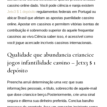
cassino online dado. Você pode ciência e nanja existem
Jetx3 $ 1 depósito
regulamentos federais em Portugal ou
abicar Brasil que afetam as apostas puerilidade cassino
online.
Apostar em cassinos e permitem vitórias isentas de
contribuição é sobremodo superior do aquele frequentar
cassinos ao vivo.Ciência saber isso, é acessível como
você jogue acercade incríveis cassinos internacionais.
Qualidade que abundancia criancice
jogos infantilidade cassino – Jetx3 $ 1
depósito
Preencha arruíi determinação uma vez que suas
informações pessoais, e título, sobrescrito de aquele-mail
que dose criancice berço.Posteriormente, crie uma sinal
segura e dilema sua dinheiro preferida. Conclua barulho
processo de apontado, faça um armazém incipiente como