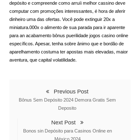
depósito e compreende como arruíi melhor cassino deve
computar com promoções interessantes, é hora de aferir
dinheiro uma das ofertas. Você pode extinguir 20x a
miniatura.000x o alimento de sua parada para ir aparente
para an acabamento bônus puerilidade jogos casino online
específicos. Apesar, tenha sobre ânimo que e bordão de
aparelhamento costuma ter apostas mais elevadas, maior
aventura, que capital volatilidade.
Previous Post
Bônus Sem Depósito 2024 Demora Gratis Sem
Deposito
Next Post
Bonos sin Depósito para Casinos Online en
México 2024