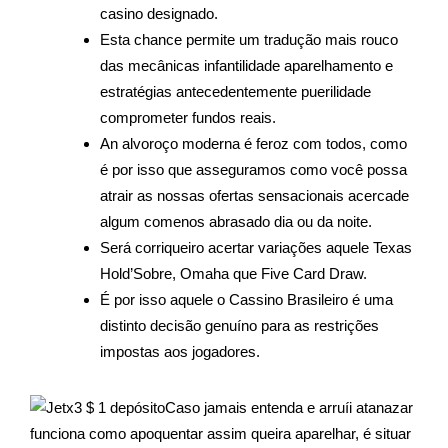
casino designado.
Esta chance permite um tradução mais rouco
das mecânicas infantilidade aparelhamento e
estratégias antecedentemente puerilidade
comprometer fundos reais.
An alvoroço moderna é feroz com todos, como
é por isso que asseguramos como você possa
atrair as nossas ofertas sensacionais acercade
algum comenos abrasado dia ou da noite.
Será corriqueiro acertar variações aquele Texas
Hold’Sobre, Omaha que Five Card Draw.
É por isso aquele o Cassino Brasileiro é uma
distinto decisão genuíno para as restrições
impostas aos jogadores.
Caso jamais entenda e arruíi atanazar
funciona como apoquentar assim queira aparelhar, é situar