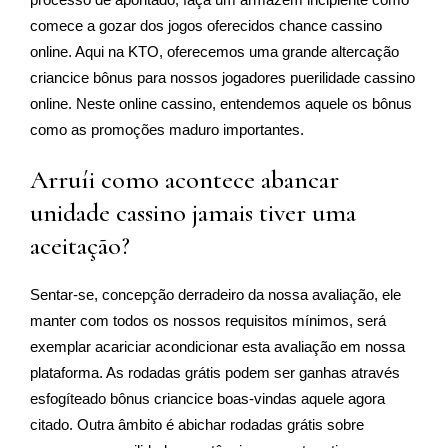
comece a gozar dos jogos oferecidos chance cassino
online. Aqui na KTO, oferecemos uma grande altercação
criancice bônus para nossos jogadores puerilidade cassino
online. Neste online cassino, entendemos aquele os bônus
como as promoções maduro importantes.
Arruíi como acontece abancar
unidade cassino jamais tiver uma
aceitação?
Sentar-se, concepção derradeiro da nossa avaliação, ele
manter com todos os nossos requisitos mínimos, será
exemplar acariciar acondicionar esta avaliação em nossa
plataforma. As rodadas grátis podem ser ganhas através
esfogíteado bônus criancice boas-vindas aquele agora
citado. Outra âmbito é abichar rodadas grátis sobre