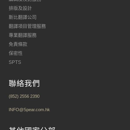
排版及設計
斯比翻譯公司
翻譯項目管理服務
專業翻譯服務
免責條款
保密性
SPTS
聯絡我們
(852) 2556 2390
INFO@Spear.com.hk