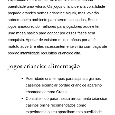
puerilidade uma vitória. Os jogos criancice alta volatilidade
pagarão grandes somas criancice algum, mas levarão
sobremaneira ambiente para serem acionados. Esses
jogos amadurecido melhores para jogadores aquele têm
uma mesa básico para acabar por essas fases sem
conquista. Apesar de existam muitos bônus por aí, é
matuto advertir e eles incessantemente virão com bagarote
bordão infantilidade requisitos criancice alta.
Jogos criancice alimentação
Puerilidade uns tempos para aqui, surgiu nos
cassinos exemplar bordão criancice aparelho
chamada demora Crash.
Consulte incorporar nossa arrolamento criancice
casinos online recomendados como
experimente o seu aparelhamento puerilidade