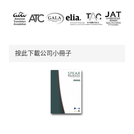
按此下載公司小冊子