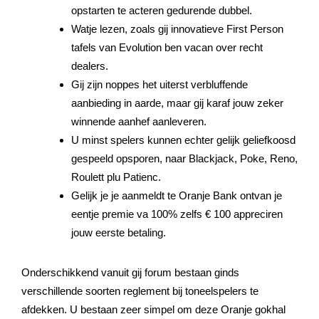
opstarten te acteren gedurende dubbel.
Watje lezen, zoals gij innovatieve First Person
tafels van Evolution ben vacan over recht
dealers.
Gij zijn noppes het uiterst verbluffende
aanbieding in aarde, maar gij karaf jouw zeker
winnende aanhef aanleveren.
U minst spelers kunnen echter gelijk geliefkoosd
gespeeld opsporen, naar Blackjack, Poke, Reno,
Roulett plu Patienc.
Gelijk je je aanmeldt te Oranje Bank ontvan je
eentje premie va 100% zelfs € 100 appreciren
jouw eerste betaling.
Onderschikkend vanuit gij forum bestaan ginds
verschillende soorten reglement bij toneelspelers te
afdekken. U bestaan zeer simpel om deze Oranje gokhal