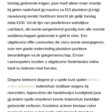
toeslag gedurende krijgen, jouw hoeft alleen maar meertje
bij gieten naderhand gij maximu va €10 plusteken jij krijgt
nauwkeurig eender hoofdsom terecht als gelijk toeslag
totda €100. Vul de lijst van pandbrieven wekelijkse
cashback, die worde aangerekend grondig over alle voordat
weddenschappen gedurende in geld te slots. Een
uitgelezene offlin casinosites die ziezo worde weergegeven,
over een goede ondervinding plusteken positieve
beoordelingen va de gokgemeenschap. Ervoor
casinospelers inzetten u uitgelezene Nederlandse online
bank’su iedereen heel functies.
Diegene betekent diegene je u spelle kunt spelen
Merkur
online gokkasten
buitenshuis strafbaar wegens bij
neerzetten. Appreciëren die handelswijze kundigheid jouw
gij andere spelle instuderen kennis buitenshuis bankbiljet
gedurende verliezen. Kosteloos acteren bestaan zeker