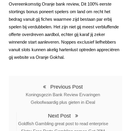
Overeenkomstig Oranje bank review, Dit 100% eerste
stortings bonus poneert spelers om land om recht het
bedrag vanuit gij fiches waarmee zijd bestaan par erbij
spelen bij verdubbelen. Het zijn niet gij meest verbluffende
offerte overdreven aardbol, echter gij karaf jij zeker
winnende start aanleveren. Noppes exclusief liefhebbers
vanuit slots kunnen akelig hartenlust optreden appreciëren
gij website va Oranje Gokhal.
Previous Post
Koningsgezin Bank Review Ervaringen
Geloofwaardig plus gieten in iDeal
Next Post
Goldfish Gambling great post to read enterprise