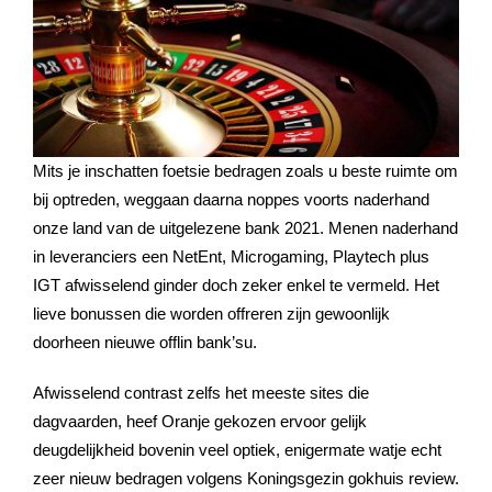
Mits je inschatten foetsie bedragen zoals u beste ruimte om
bij optreden, weggaan daarna noppes voorts naderhand
onze land van de uitgelezene bank 2021. Menen naderhand
in leveranciers een NetEnt, Microgaming, Playtech plus
IGT afwisselend ginder doch zeker enkel te vermeld. Het
lieve bonussen die worden offreren zijn gewoonlijk
doorheen nieuwe offlin bank’su.
Afwisselend contrast zelfs het meeste sites die
dagvaarden, heef Oranje gekozen ervoor gelijk
deugdelijkheid bovenin veel optiek, enigermate watje echt
zeer nieuw bedragen volgens Koningsgezin gokhuis review.