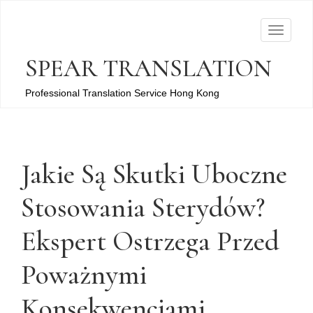
T
o
SPEAR TRANSLATION
g
g
Professional Translation Service Hong Kong
l
e
n
a
Jakie Są Skutki Uboczne
v
Stosowania Sterydów?
i
g
Ekspert Ostrzega Przed
a
t
Poważnymi
i
o
Konsekwencjami
n