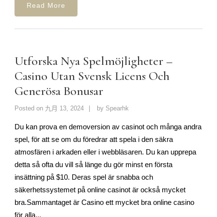
Read More
Utforska Nya Spelmöjligheter –
Casino Utan Svensk Licens Och
Generösa Bonusar
Posted on
九月 13, 2024
by
Spearhk
Du kan prova en demoversion av casinot och många andra
spel, för att se om du föredrar att spela i den säkra
atmosfären i arkaden eller i webbläsaren. Du kan upprepa
detta så ofta du vill så länge du gör minst en första
insättning på $10. Deras spel är snabba och
säkerhetssystemet på online casinot är också mycket
bra.Sammantaget är Casino ett mycket bra online casino
för alla...