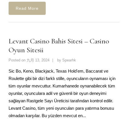
Read More
Levant Casino Bahis Sitesi – Casino
Oyun Sitesii
Posted on
九月 13, 2024
by
Spearhk
Sic Bo, Keno, Blackjack, Texas Hold'em, Baccarat ve
Roulette gibi bir dizi farklı stille, oyuncuların oynaması için
tüm oyunlar mevcuttur. Kumarhanede oynanabilecek tüm
oyunlar, oyunculara adil ve güvenli bir oyun deneyimi
sağlayan Rastgele Sayı Üreticisi tarafından kontrol edilir.
Levant Casino, tüm yeni oyuncuları para yatırma bonusu
olmadan karşılar. Bu yüzden mevcut en...