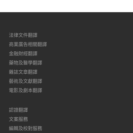
法律文件翻譯
商業廣告相關翻譯
金融財經翻譯
藥物及醫學翻譯
雜誌文章翻譯
藝術及文獻翻譯
電影及劇本翻譯
認證翻譯
文案服務
編輯及校對服務