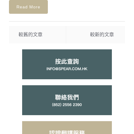
Read More
文
較舊的文章
較新的文章
章
分
頁