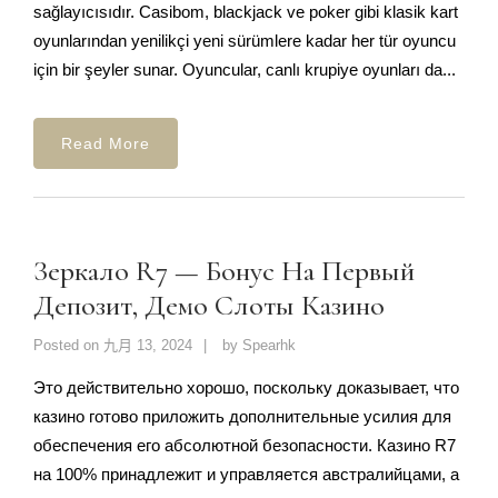
sağlayıcısıdır. Casibom, blackjack ve poker gibi klasik kart
oyunlarından yenilikçi yeni sürümlere kadar her tür oyuncu
için bir şeyler sunar. Oyuncular, canlı krupiye oyunları da...
Read More
Зеркало R7 — Бонус На Первый
Депозит, Демо Слоты Казино
Posted on
九月 13, 2024
by
Spearhk
Это действительно хорошо, поскольку доказывает, что
казино готово приложить дополнительные усилия для
обеспечения его абсолютной безопасности. Казино R7
на 100% принадлежит и управляется австралийцами, а