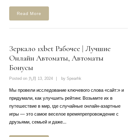
Read More
Зеркало 1xbet Рабочее | Лучшие
Онлайн Автоматы, Автоматы
Бонусы
Posted on
九月 13, 2024
by
Spearhk
Мы провели исследование ключевого слова «сайт:» и
придумали, как улучшить рейтинг. Возьмите их в
путешествие в мир, где случайные онлайн-азартные
игры — это самое веселое времяпрепровождение с
друзьями, семьей и даже...