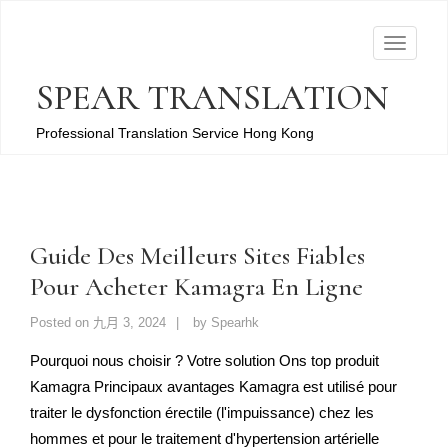
T
o
SPEAR TRANSLATION
g
g
Professional Translation Service Hong Kong
l
e
n
a
Guide Des Meilleurs Sites Fiables
v
Pour Acheter Kamagra En Ligne
i
g
Posted on
九月 3, 2024
by
Spearhk
a
t
Pourquoi nous choisir ? Votre solution Ons top produit
i
Kamagra Principaux avantages Kamagra est utilisé pour
o
traiter le dysfonction érectile (l'impuissance) chez les
n
hommes et pour le traitement d'hypertension artérielle