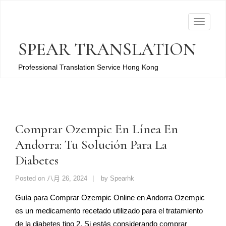
T
o
SPEAR TRANSLATION
g
g
Professional Translation Service Hong Kong
l
e
n
a
Comprar Ozempic En Línea En
v
Andorra: Tu Solución Para La
i
g
Diabetes
a
Posted on
八月 26, 2024
by
Spearhk
t
i
Guía para Comprar Ozempic Online en Andorra Ozempic
o
es un medicamento recetado utilizado para el tratamiento
n
de la diabetes tipo 2. Si estás considerando comprar