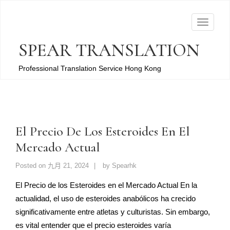
T
o
SPEAR TRANSLATION
g
g
Professional Translation Service Hong Kong
l
e
n
a
El Precio De Los Esteroides En El
v
Mercado Actual
i
g
Posted on
九月 21, 2024
by
Spearhk
a
t
El Precio de los Esteroides en el Mercado Actual En la
i
actualidad, el uso de esteroides anabólicos ha crecido
o
significativamente entre atletas y culturistas. Sin embargo,
n
es vital entender que el precio esteroides varía