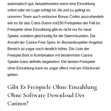
automatisch gut, beispielsweise wenn eine Einzahlung
sofort oder ein Login erfolgt ist. Ab und zu gelingt es
unserem Team auch exklusive Bonus Codes auszuhandeln
wie es für das Coins.Game mit150 Freispielen der Fall ist.
Freispiele ohne Einzahlung gibt es nicht nur für neue
Spieler, sondern gleichzeitig für die Stammkunden. Die
Anzahl der Casino Free Spins im Bestandsspieler-Angebot
Bereich ist sogar noch deutlich höher. Die Liste der
Freispiel Boni in Kombination mit bestimmten Casino
Spielen kann definitiv begeistern. Die besten Freispiele
ohne Einzahlung kann es sogar öfters mal am Glücksrad
geben.
Gibt Es Freispiele Ohne Einzahlung
Ohne Software Download Des
Casinos?