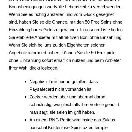
Bonusbedingungen wertvolle Lebenszeit zu verschwenden.
Wenn Sie es richtig anstellen und vom Glück gesegnet
sind, haben Sie so die Chance, mit den 50 Free Spins ohne
Einzahlung bares Geld zu gewinnen. In unserer Liste finden
Sie etablierte Anbieter mit attraktiven Boni ohne Einzahlung.
Wenn Sie sich bei uns zu den Eigenheiten solcher
Angebote informiert haben, können Sie die 50 Freispiele
ohne Einzahlung sofort erhältlich nutzen und beim Anbieter
Ihrer Wahl direkt loslegen.
Negativ ist mir nur aufgefallen, dass
Paysafecard nicht vorhanden ist.
Zocker werden aber und abermal daran
schaulustig, wie gleichfalls ihre Vorteile genutzt
man sagt, sie seien im griff haben.
An einem RNG Partie wird inside das Zyklus
pauschal Kostenlose Spins aztec temple