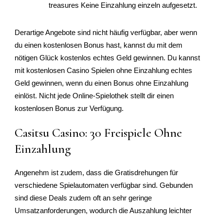
treasures Keine Einzahlung einzeln aufgesetzt.
Derartige Angebote sind nicht häufig verfügbar, aber wenn
du einen kostenlosen Bonus hast, kannst du mit dem
nötigen Glück kostenlos echtes Geld gewinnen. Du kannst
mit kostenlosen Casino Spielen ohne Einzahlung echtes
Geld gewinnen, wenn du einen Bonus ohne Einzahlung
einlöst. Nicht jede Online-Spielothek stellt dir einen
kostenlosen Bonus zur Verfügung.
Casitsu Casino: 30 Freispiele Ohne
Einzahlung
Angenehm ist zudem, dass die Gratisdrehungen für
verschiedene Spielautomaten verfügbar sind. Gebunden
sind diese Deals zudem oft an sehr geringe
Umsatzanforderungen, wodurch die Auszahlung leichter