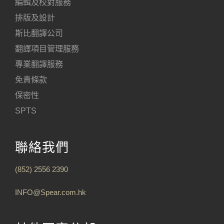
編輯及校對服務
排版及設計
斯比翻譯公司
翻譯項目管理服務
專業翻譯服務
免責條款
保密性
SPTS
聯絡我們
(852) 2556 2390
INFO@Spear.com.hk