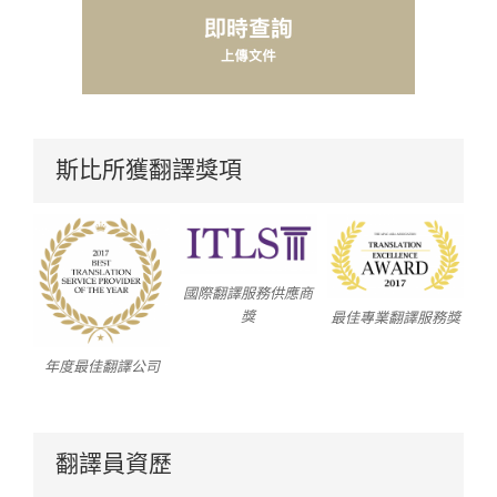
斯比所獲翻譯獎項
國際翻譯服務供應商
獎
最佳專業翻譯服務獎
年度最佳翻譯公司
翻譯員資歷