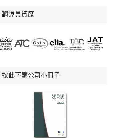
翻譯員資歷
按此下載公司小冊子