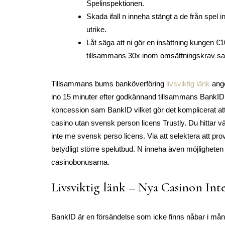
Spelinspektionen.
Skada ifall n inneha stängt a de från spel 
utrike.
Låt säga att ni gör en insättning kungen €
tillsammans 30x inom omsättningskrav samt 
Tillsammans bums banköverföring
livsviktig länk
ange
ino 15 minuter efter godkännand tillsammans BankID. 
koncession sam BankID vilket gör det komplicerat att 
casino utan svensk person licens Trustly. Du hittar vä
inte me svensk perso licens. Via att selektera att p
betydligt större spelutbud. N inneha även möjligheten
casinobonusarna.
Livsviktig länk – Nya Casinon In
BankID är en försändelse som icke finns nåbar i många