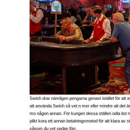
Swish drar nämligen pengarna genast istället för att a
att använda Swish så vet n mer eller mindre att det är l
mo någon annan. För kungen dessa ställen odla list 
plikt kora ett annan betalningsmetod för att klara av s
såsom du vet sedan förr.