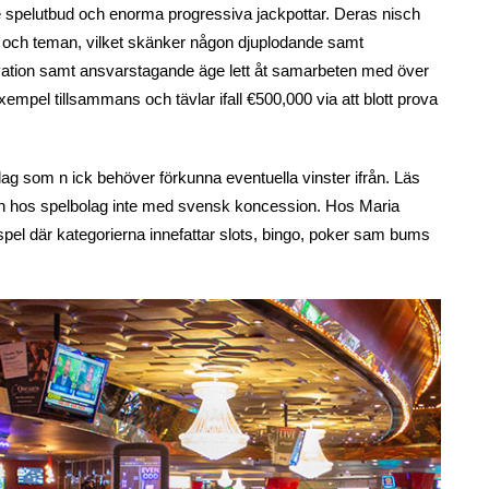
e spelutbud och enorma progressiva jackpottar. Deras nisch
ser och teman, vilket skänker någon djuplodande samt
novation samt ansvarstagande äge lett åt samarbeten med över
xempel tillsammans och tävlar ifall €500,000 via att blott prova
olag som n ick behöver förkunna eventuella vinster ifrån. Läs
ckton hos spelbolag inte med svensk koncession. Hos Maria
nospel där kategorierna innefattar slots, bingo, poker sam bums