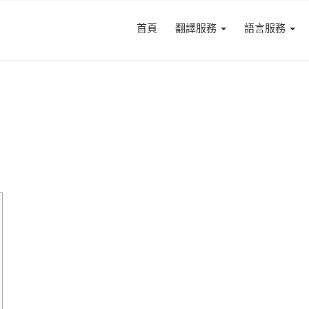
首頁
翻譯服務
語言服務