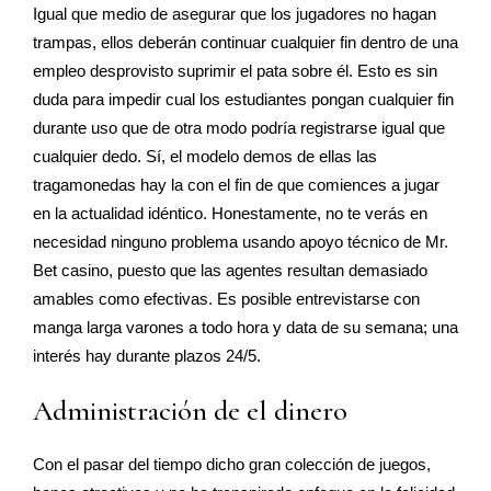
Igual que medio de asegurar que los jugadores no hagan
trampas, ellos deberán continuar cualquier fin dentro de una
empleo desprovisto suprimir el pata sobre él. Esto es sin
duda para impedir cual los estudiantes pongan cualquier fin
durante uso que de otra modo podría registrarse igual que
cualquier dedo. Sí, el modelo demos de ellas las
tragamonedas hay la con el fin de que comiences a jugar
en la actualidad idéntico. Honestamente, no te verás en
necesidad ninguno problema usando apoyo técnico de Mr.
Bet casino, puesto que las agentes resultan demasiado
amables como efectivas. Es posible entrevistarse con
manga larga varones a todo hora y data de su semana; una
interés hay durante plazos 24/5.
Administración de el dinero
Con el pasar del tiempo dicho gran colección de juegos,