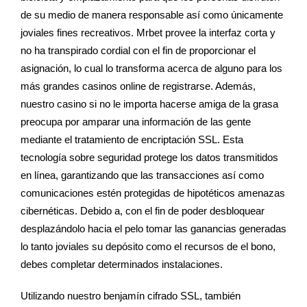
de su medio de manera responsable así­ como únicamente
joviales fines recreativos. Mrbet provee la interfaz corta y
no ha transpirado cordial con el fin de proporcionar el
asignación, lo cual lo transforma acerca de alguno para los
más grandes casinos online de registrarse. Además,
nuestro casino si no le importa hacerse amiga de la grasa
preocupa por amparar una información de las gente
mediante el tratamiento de encriptación SSL. Esta
tecnología sobre seguridad protege los datos transmitidos
en línea, garantizando que las transacciones así­ como
comunicaciones estén protegidas de hipotéticos amenazas
cibernéticas. Debido a, con el fin de poder desbloquear
desplazándolo hacia el pelo tomar las ganancias generadas
lo tanto joviales su depósito como el recursos de el bono,
debes completar determinados instalaciones.
Utilizando nuestro benjamín cifrado SSL, también