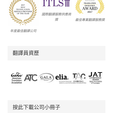
國際翻譯服務供應商
獎
最佳專業翻譯服務獎
年度最佳翻譯公司
翻譯員資歷
按此下載公司小冊子