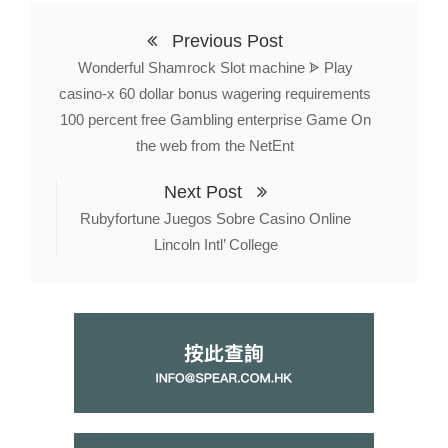
Previous Post
Wonderful Shamrock Slot machine ᗎ Play
casino-x 60 dollar bonus wagering requirements
100 percent free Gambling enterprise Game On
the web from the NetEnt
Next Post
Rubyfortune Juegos Sobre Casino Online
Lincoln Intl’ College