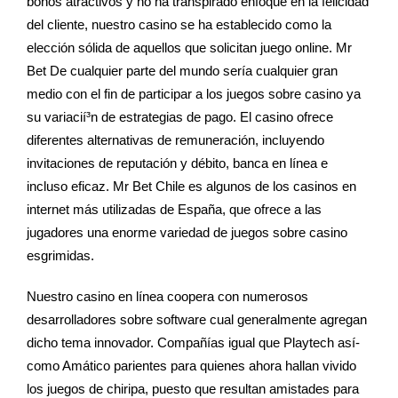
bonos atractivos y no ha transpirado enfoque en la felicidad
del cliente, nuestro casino se ha establecido como la
elección sólida de aquellos que solicitan juego online. Mr
Bet De cualquier parte del mundo serí­a cualquier gran
medio con el fin de participar a los juegos sobre casino ya
su variacií³n de estrategias de pago. El casino ofrece
diferentes alternativas de remuneración, incluyendo
invitaciones de reputación y débito, banca en línea e
incluso eficaz. Mr Bet Chile es algunos de los casinos en
internet más utilizadas de España, que ofrece a las
jugadores una enorme variedad de juegos sobre casino
esgrimidas.
Nuestro casino en línea coopera con numerosos
desarrolladores sobre software cual generalmente agregan
dicho tema innovador. Compañías igual que Playtech así­
como Amático parientes para quienes ahora hallan vivido
los juegos de chiripa, puesto que resultan amistades para