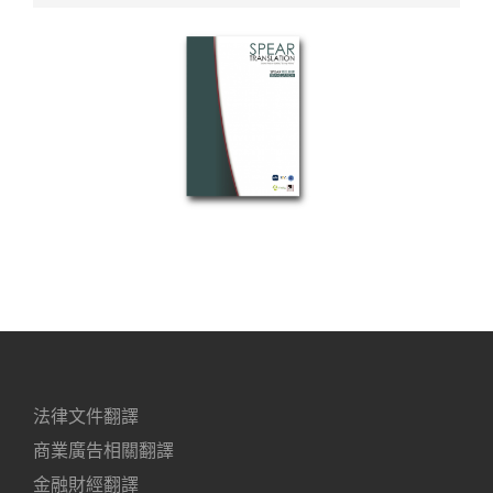
法律文件翻譯
商業廣告相關翻譯
金融財經翻譯