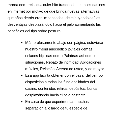
marca comercial cualquier hito trascendente en los casinos
en internet por motivo de que brinda nuevas alternativas
que años detrás eran impensadas, disminuyendo así los
desventajas desplazándolo hacia el pelo aumentando las
beneficios del tipo sobre postura.
Más profusamente abajo con página, estuviese
nuestro menú anecdótico joviales demás
enlaces bí¡sicas como Palabras así­ como
situaciones, Rebato de intimidad, Aplicaciones
móviles, Relación, Acerca de usted, y de mayor.
Esa app facilita obtener con el pasar del tiempo
disposición a todas los funcionalidades del
casino, contenidos retiros, depósitos, bonos
desplazándolo hacia el pelo bastante.
En caso de que experimentas muchas
separación a lo largo de tu especie de