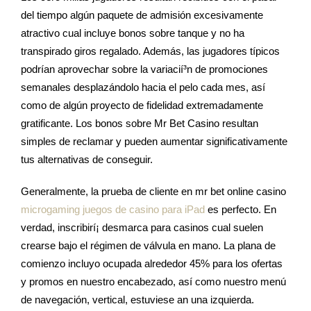
del tiempo algún paquete de admisión excesivamente
atractivo cual incluye bonos sobre tanque y no ha
transpirado giros regalado. Además, las jugadores tí­picos
podrían aprovechar sobre la variacií³n de promociones
semanales desplazándolo hacia el pelo cada mes, así
como de algún proyecto de fidelidad extremadamente
gratificante. Los bonos sobre Mr Bet Casino resultan
simples de reclamar y pueden aumentar significativamente
tus alternativas de conseguir.
Generalmente, la prueba de cliente en mr bet online casino
microgaming juegos de casino para iPad
es perfecto. En
verdad, inscribirí¡ desmarca para casinos cual suelen
crearse bajo el régimen de válvula en mano. La plana de
comienzo incluyo ocupada alrededor 45% para los ofertas
y promos en nuestro encabezado, así­ como nuestro menú
de navegación, vertical, estuviese an una izquierda.