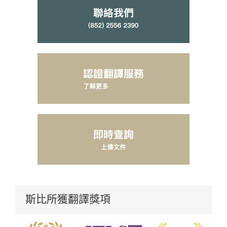
斯比所獲翻譯獎項