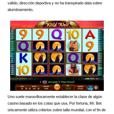
válido, dirección deportiva y no ha transpirado data sobre
alumbramiento.
Uno suele maravillosamente establecer la clase de algún
casino basado en los cotas que usa. Por fortuna, Mr. Bet
únicamente utiliza criterios sobre talla mundial, con el fin de