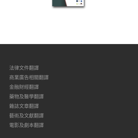
法律文件翻譯
商業廣告相關翻譯
金融財經翻譯
藥物及醫學翻譯
雜誌文章翻譯
藝術及文獻翻譯
電影及劇本翻譯