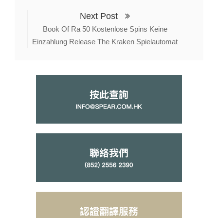
Next Post
Book Of Ra 50 Kostenlose Spins Keine
Einzahlung Release The Kraken Spielautomat