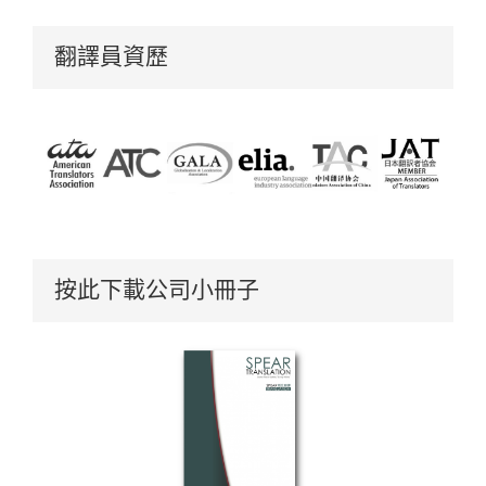
翻譯員資歷
按此下載公司小冊子