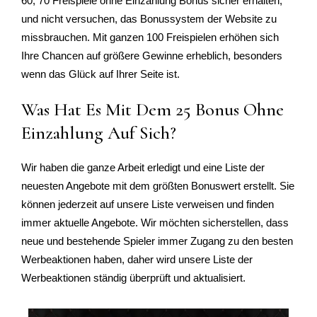
60, 70 Freispiele ohne Einzahlung Bonus sicher erhalten,
und nicht versuchen, das Bonussystem der Website zu
missbrauchen. Mit ganzen 100 Freispielen erhöhen sich
Ihre Chancen auf größere Gewinne erheblich, besonders
wenn das Glück auf Ihrer Seite ist.
Was Hat Es Mit Dem 25 Bonus Ohne
Einzahlung Auf Sich?
Wir haben die ganze Arbeit erledigt und eine Liste der
neuesten Angebote mit dem größten Bonuswert erstellt. Sie
können jederzeit auf unsere Liste verweisen und finden
immer aktuelle Angebote. Wir möchten sicherstellen, dass
neue und bestehende Spieler immer Zugang zu den besten
Werbeaktionen haben, daher wird unsere Liste der
Werbeaktionen ständig überprüft und aktualisiert.