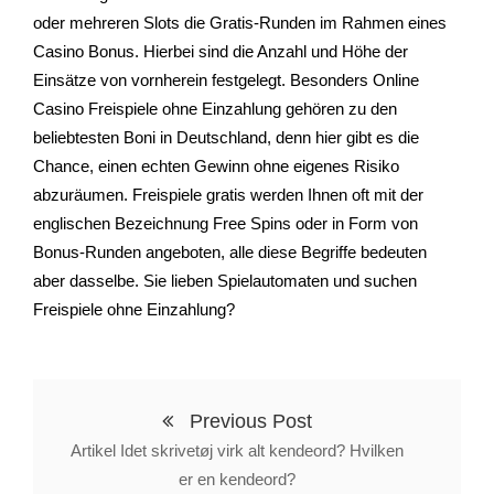
oder mehreren Slots die Gratis-Runden im Rahmen eines
Casino Bonus. Hierbei sind die Anzahl und Höhe der
Einsätze von vornherein festgelegt. Besonders Online
Casino Freispiele ohne Einzahlung gehören zu den
beliebtesten Boni in Deutschland, denn hier gibt es die
Chance, einen echten Gewinn ohne eigenes Risiko
abzuräumen. Freispiele gratis werden Ihnen oft mit der
englischen Bezeichnung Free Spins oder in Form von
Bonus-Runden angeboten, alle diese Begriffe bedeuten
aber dasselbe. Sie lieben Spielautomaten und suchen
Freispiele ohne Einzahlung?
Previous Post
Artikel Idet skrivetøj virk alt kendeord? Hvilken
er en kendeord?