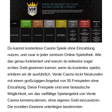
Du kannst kostenlose Casino Spiele ohne Einzahlung
nutzen, und zwar in jeder seriösen Online-Spielothek. Wie
das genau funktioniert und warum du teilweise sogar
echtes Geld gewinnen kannst, wenn du kostenlos spielst,
erklären wir dir ausführlich. Verde Casino lockt Neukunden
mit einem großzügigen Angebot von 50 Freispielen ohne
Einzahlung. Diese Freispiele sind eine fantastische
Möglichkeit, um das vielfältige Spielangebot von Verde
Casino kennenzulernen, ohne eigenes Geld einzusetzen.
Die erzielten Gewinne unterliegen bestimmten