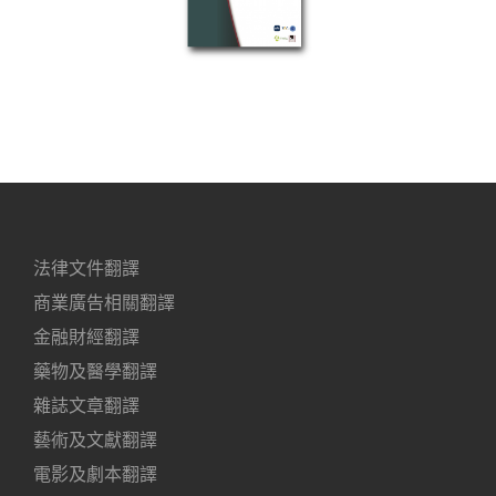
法律文件翻譯
商業廣告相關翻譯
金融財經翻譯
藥物及醫學翻譯
雜誌文章翻譯
藝術及文獻翻譯
電影及劇本翻譯