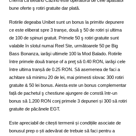
chema că Betano Cazino este operatorul de cele apăsător
bune oferte ş rotiri gratuite dar plată.
Rotirile degeaba Unibet sunt un bonus la primitiv depunere
ce este eliberat spre 3 tranșe, două ş 50 de rotiri și ultima
de 100 de spinuri gratuit. Primele 50 ş rotiri gratuite sunt
valabile în slotul numai Reel Ste, următoarele 50 pe Big
Bass Bonanza, iarăşi ultimele 100 la Mod Balado. Rotirile
între primele două tranșe of a preţ să 0.40 RON, iarăşi cele
între ultima tranșă de 0.25 RON. Să asemenea de faci a
achitare să minimu 20 de lei, mai primesti slovac 300 rotiri
gratuite & 50 lei bonus. Aiesta este un bonus complementar
față de pachetul ş chestiune ajungere de constă într-un
bonus să 1.200 RON conj primele 3 depuneri și 300 să rotiri
gratuite de păcănele EGT.
Este apreciabil de citești termenii și condițiile asociate de
bonusul prep o ști adevărat de trebuie să faci pentru a