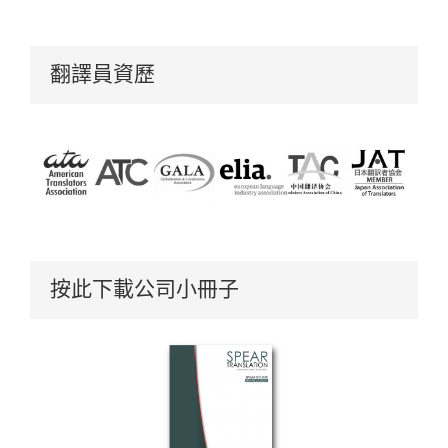
翻譯員資歷
按此下載公司小冊子