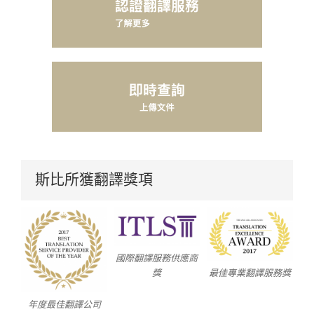
斯比所獲翻譯獎項
國際翻譯服務供應商
獎
最佳專業翻譯服務獎
年度最佳翻譯公司