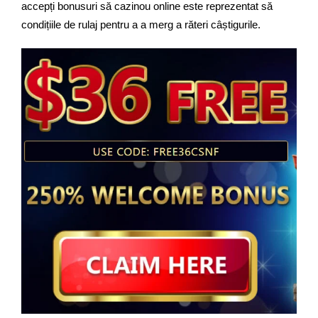
accepți bonusuri să cazinou online este reprezentat să
condițiile de rulaj pentru a a merg a răteri câștigurile.