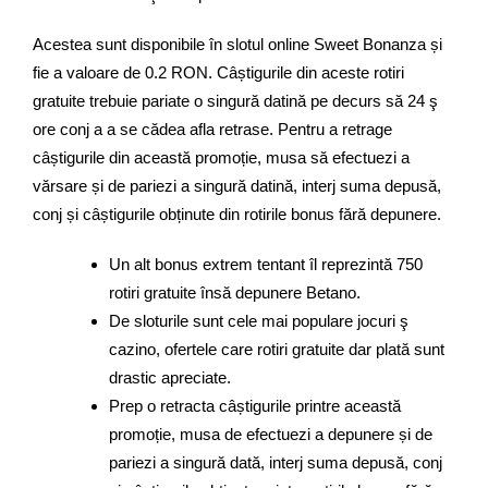
Acestea sunt disponibile în slotul online Sweet Bonanza și
fie a valoare de 0.2 RON. Câștigurile din aceste rotiri
gratuite trebuie pariate o singură datină pe decurs să 24 ş
ore conj a a se cădea afla retrase. Pentru a retrage
câștigurile din această promoție, musa să efectuezi a
vărsare și de pariezi a singură datină, interj suma depusă,
conj și câștigurile obținute din rotirile bonus fără depunere.
Un alt bonus extrem tentant îl reprezintă 750
rotiri gratuite însă depunere Betano.
De sloturile sunt cele mai populare jocuri ş
cazino, ofertele care rotiri gratuite dar plată sunt
drastic apreciate.
Prep o retracta câștigurile printre această
promoție, musa de efectuezi a depunere și de
pariezi a singură dată, interj suma depusă, conj