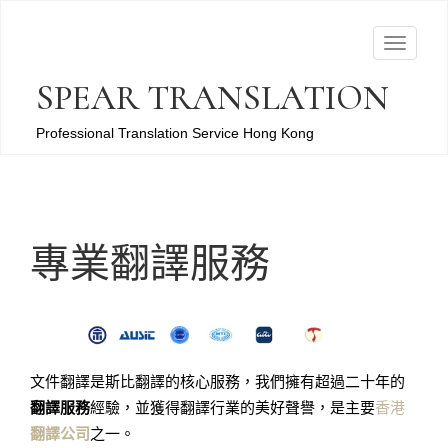
T
o
SPEAR TRANSLATION
g
g
Professional Translation Service Hong Kong
l
e
n
a
專業翻譯服務
v
i
g
a
t
文件翻譯是斯比翻譯的核心服務，我們擁有超過二十年的
i
翻譯服務
經驗，並獲得翻譯行業的美好聲譽，是主要
香港
o
翻譯公司
之一。
n