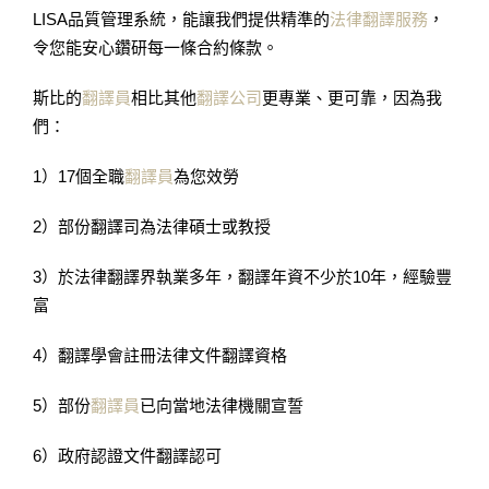
LISA品質管理系統，能讓我們提供精準的
法律翻譯服務
，
令您能安心鑽研每一條合約條款。
斯比的
翻譯員
相比其他
翻譯公司
更專業、更可靠，因為我
們：
1）17個全職
翻譯員
為您效勞
2）部份翻譯司為法律碩士或教授
3）於法律翻譯界執業多年，翻譯年資不少於10年，經驗豐
富
4）翻譯學會註冊法律文件翻譯資格
5）部份
翻譯員
已向當地法律機關宣誓
6）政府認證文件翻譯認可