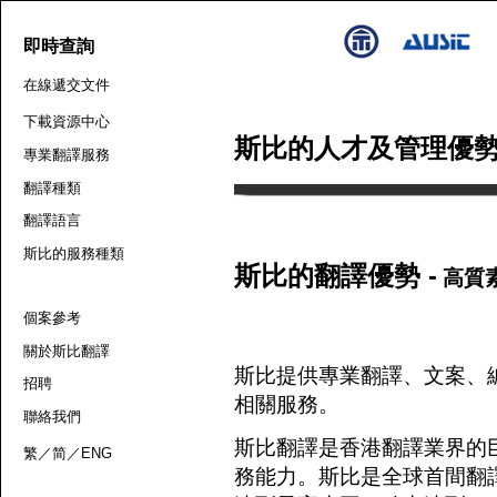
即時查詢
在線遞交文件
下載資源中心
斯比的人才及管理優
專業翻譯服務
翻譯種類
翻譯語言
斯比的服務種類
斯比的翻譯優勢 -
高質
個案參考
關於斯比翻譯
斯比提供
專業翻譯
、
文案
、
招聘
相關服務。
聯絡我們
斯比翻譯是香港翻譯業界的
繁
／
简
／
ENG
務能力。斯比是全球首間
翻