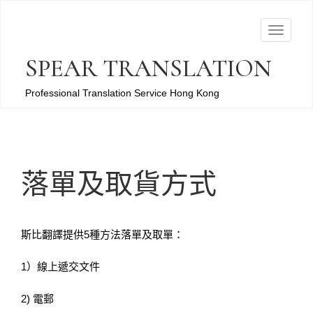
T
o
SPEAR TRANSLATION
g
g
Professional Translation Service Hong Kong
l
e
n
a
落單及取貨方式
v
i
g
a
斯比翻譯提供5種方法落單及取單：
t
1）線上遞交文件
i
o
2) 電郵
n