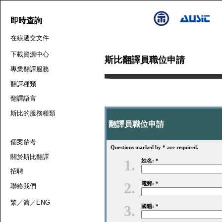
即時查詢
在線遞交文件
下載資源中心
斯比翻譯員職位申請
專業翻譯服務
翻譯種類
翻譯語言
斯比的服務種類
翻譯員職位申請
個案參考
Questions marked by * are required.
關於斯比翻譯
1.
姓名: *
招聘
2.
電郵: *
聯絡我們
繁
／
简
／
ENG
3.
國籍: *