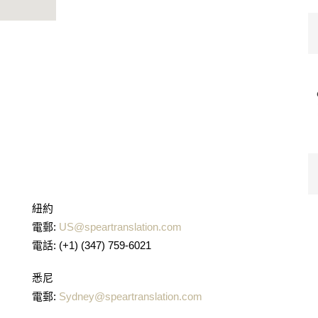
紐約
電郵:
US@speartranslation.com
電話: (+1) (347) 759-6021
悉尼
電郵:
Sydney@speartranslation.com